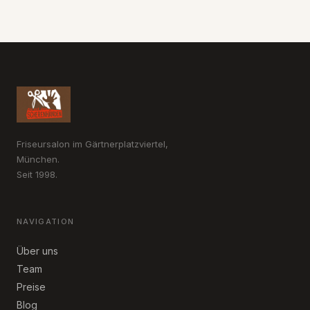
Friseursalon im Gärtnerplatzviertel,
München.
Seit 1998.
NAVIGATION
Über uns
Team
Preise
Blog